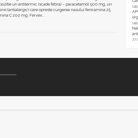
Ca
pozitie un antitermic (scade febra) – paracetamol 500 mg, un
14
inic(antialergic) care opreste curgerea nasului feniramina 25
AP
mina C 200 mg. Fervex...
or
14
Nal
ant
77