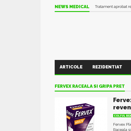
NEWS MEDICAL
Tratament aprobat r
ARTICOLE
REZIDENTIAT
FERVEX RACEALA SI GRIPA PRET
Ferve
reveni
COLŢUL BE
Fervex Pli
Raceala si