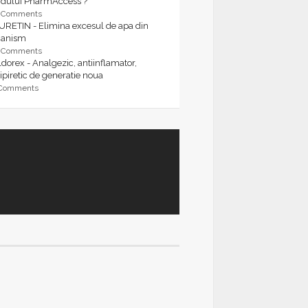
rdului PharmAccess ?
9 Comments
URETIN - Elimina excesul de apa din
ganism
9 Comments
dorex - Analgezic, antiinflamator,
ipiretic de generatie noua
 Comments