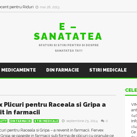
ecent pentru Riduri
mai 28, 2023
E –
SANATATEA
SFATURI SI STIRI PENTRU SI DESPRE
SANATATEA TA!!!
MEDICAMENTE
DIN FARMACIE
STIRI MEDICALE
CELE
x Plicuri pentru Raceala si Gripa a
VIM
ant
t in farmacii
64
In
septembrie 25, 2014
0
AUTY
DIN FARMACIE
STIRI MEDICALE
16
curi pentru Raceala si Gripa – a revenit in farmacii. Fervex
Ce
 Gripa se gaseste in farmacii sub forma de plicuri cu granule ce