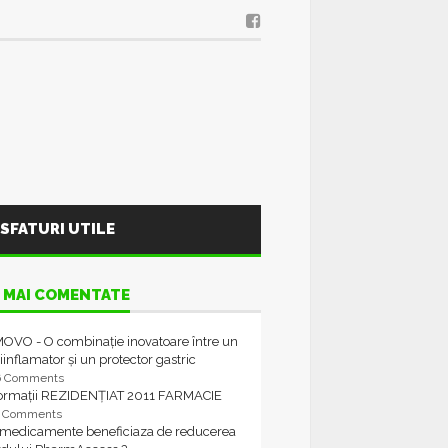
SFATURI UTILE
 MAI COMENTATE
OVO - O combinație inovatoare între un
iinflamator și un protector gastric
6 Comments
formații REZIDENȚIAT 2011 FARMACIE
4 Comments
 medicamente beneficiaza de reducerea