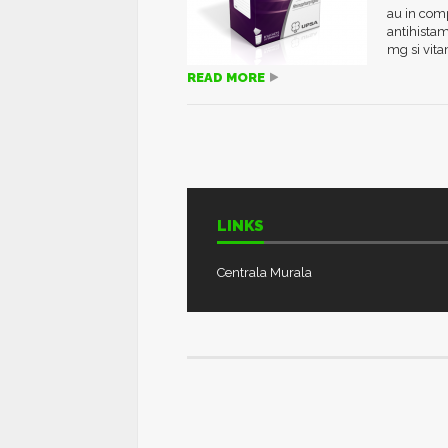
au in com
antihistam
mg si vita
READ MORE
LINKS
Centrala Murala