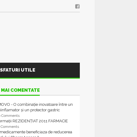
SFATURI UTILE
 MAI COMENTATE
OVO - O combinație inovatoare între un
iinflamator și un protector gastric
6 Comments
formații REZIDENȚIAT 2011 FARMACIE
4 Comments
 medicamente beneficiaza de reducerea