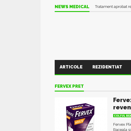
NEWS MEDICAL
Tratament aprobat r
ARTICOLE
REZIDENTIAT
FERVEX PRET
Ferve
reveni
COLŢUL BE
Fervex Pli
Raceala si