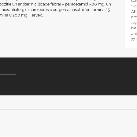
Ca
pozitie un antitermic (scade febra) – paracetamol 500 mg, un
14
inic(antialergic) care opreste curgerea nasului feniramina 25
AP
mina C 200 mg. Fervex...
or
14
Nal
ant
77