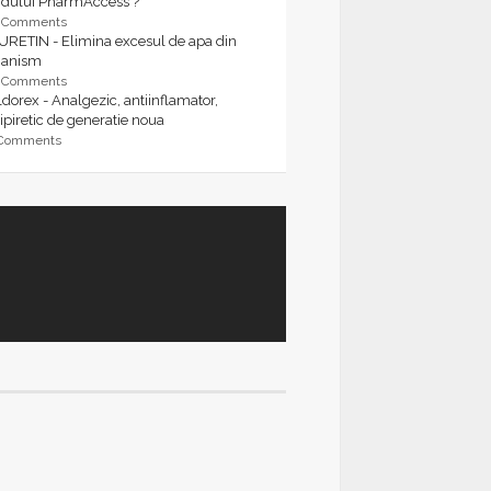
rdului PharmAccess ?
9 Comments
URETIN - Elimina excesul de apa din
ganism
9 Comments
dorex - Analgezic, antiinflamator,
ipiretic de generatie noua
 Comments