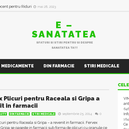
ecent pentru Riduri
mai 28, 2023
E –
SANATATEA
SFATURI SI STIRI PENTRU SI DESPRE
SANATATEA TA!!!
MEDICAMENTE
DIN FARMACIE
STIRI MEDICALE
CELE
x Plicuri pentru Raceala si Gripa a
VIM
ant
t in farmacii
64
In
septembrie 25, 2014
0
AUTY
DIN FARMACIE
STIRI MEDICALE
16
curi pentru Raceala si Gripa – a revenit in farmacii. Fervex
Ce
 Gripa se gaseste in farmacii sub forma de plicuri cu granule ce