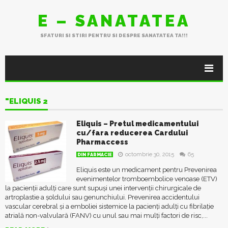
E – SANATATEA
SFATURI SI STIRI PENTRU SI DESPRE SANATATEA TA!!!
"ELIQUIS 2
Eliquis – Pretul medicamentului
cu/fara reducerea Cardului
Pharmaccess
octombrie 30, 2015
65
DIN FARMACIE
Eliquis este un medicament pentru Prevenirea
evenimentelor tromboembolice venoase (ETV)
la pacienţii adulţi care sunt supuşi unei intervenţii chirurgicale de
artroplastie a şoldului sau genunchiului. Prevenirea accidentului
vascular cerebral şi a emboliei sistemice la pacienţi adulţi cu fibrilaţie
atrială non-valvulară (FANV) cu unul sau mai mulţi factori de risc,...