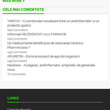
READ MORE
CELE MAI COMENTATE
VIMOVO - O combinație inovatoare între un antiinflamator și un
protector gastric
646 Comments
Informații REZIDENȚIAT 2011 FARMACIE
164 Comments
Ce medicamente beneficiaza de reducerea Cardului
PharmAccess ?
149 Comments
APURETIN - Elimina excesul de apa din organism
149 Comments
Naldorex - Analgezic, antiinflamator, antipiretic de generatie
noua
77 Comments
LINKS
Centrala Murala