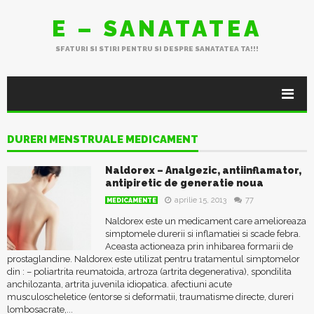
E – SANATATEA
SFATURI SI STIRI PENTRU SI DESPRE SANATATEA TA!!!
DURERI MENSTRUALE MEDICAMENT
Naldorex – Analgezic, antiinflamator,
antipiretic de generatie noua
aprilie 15, 2013
77
MEDICAMENTE
Naldorex este un medicament care amelioreaza
simptomele durerii si inflamatiei si scade febra.
Aceasta actioneaza prin inhibarea formarii de
prostaglandine. Naldorex este utilizat pentru tratamentul simptomelor
din : – poliartrita reumatoida, artroza (artrita degenerativa), spondilita
anchilozanta, artrita juvenila idiopatica. afectiuni acute
musculoscheletice (entorse si deformatii, traumatisme directe, dureri
lombosacrate,...