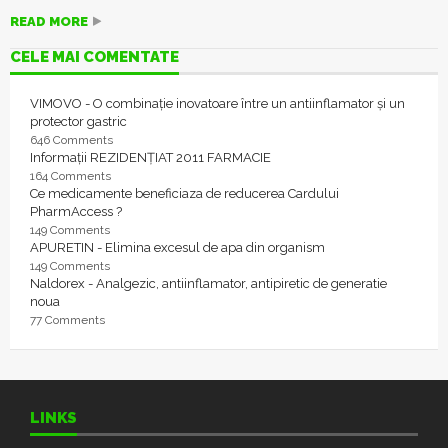
READ MORE
CELE MAI COMENTATE
VIMOVO - O combinație inovatoare între un antiinflamator și un
protector gastric
646 Comments
Informații REZIDENȚIAT 2011 FARMACIE
164 Comments
Ce medicamente beneficiaza de reducerea Cardului
PharmAccess ?
149 Comments
APURETIN - Elimina excesul de apa din organism
149 Comments
Naldorex - Analgezic, antiinflamator, antipiretic de generatie
noua
77 Comments
LINKS