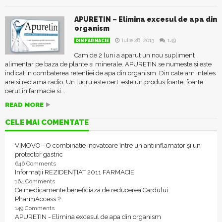
APURETIN – Elimina excesul de apa din
organism
iulie 28, 2013
149
DIN FARMACIE
Cam de 2 luni a aparut un nou supliment
alimentar pe baza de plante si minerale. APURETIN se numeste si este
indicat in combaterea retentiei de apa din organism. Din cate am inteles
are si reclama radio. Un lucru este cert..este un produs foarte, foarte
cerut in farmacie si...
READ MORE
CELE MAI COMENTATE
VIMOVO - O combinație inovatoare între un antiinflamator și un
protector gastric
646 Comments
Informații REZIDENȚIAT 2011 FARMACIE
164 Comments
Ce medicamente beneficiaza de reducerea Cardului
PharmAccess ?
149 Comments
APURETIN - Elimina excesul de apa din organism