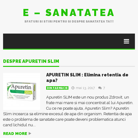
E – SANATATEA
SFATURI SI STIRI PENTRU SI DESPRE SANATATEA TA!!!
DESPRE APURETIN SLIM
APURETIN SLIM : Elimina retentia de
apa?
mai 13, 2017
7
DIN FARMACIE
Apuretin SLIM este un nou produs Zdrovit, un
frate mai mare si mai concentrat al lui Apuretin.
Cu ce ne poate ajuta, Apuretin Slim? Apuretin
Slim incearca sa elimine excesul de apa din organism. Retentia de apa
este o problema de sanatate care poate deveni problematica atunci
cand lichidul nu...
READ MORE