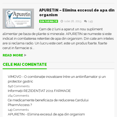
APURETIN – Elimina excesul de apa din
organism
iulie 28, 2013
149
DIN FARMACIE
Cam de 2 luni a aparut un nou supliment
alimentar pe baza de plante si minerale. APURETIN se numeste si este
indicat in combaterea retentiei de apa din organism. Din cate am inteles
are si reclama radio. Un lucru este cert..este un produs foarte, foarte
cerut in farmacie si...
READ MORE
CELE MAI COMENTATE
VIMOVO - O combinație inovatoare între un antiinflamator și un
protector gastric
646 Comments
Informații REZIDENȚIAT 2011 FARMACIE
164 Comments
Ce medicamente beneficiaza de reducerea Cardului
PharmAccess ?
149 Comments
APURETIN - Elimina excesul de apa din organism