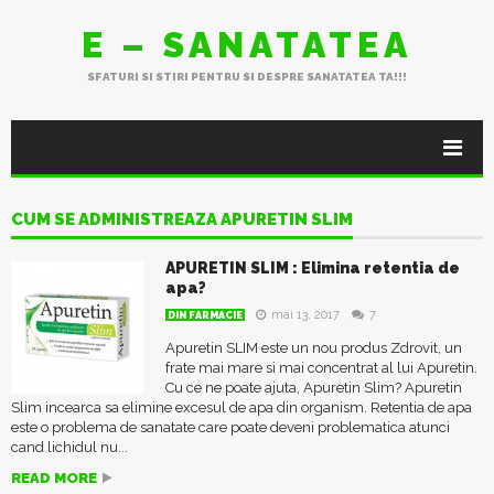
E – SANATATEA
SFATURI SI STIRI PENTRU SI DESPRE SANATATEA TA!!!
CUM SE ADMINISTREAZA APURETIN SLIM
APURETIN SLIM : Elimina retentia de
apa?
mai 13, 2017
7
DIN FARMACIE
Apuretin SLIM este un nou produs Zdrovit, un
frate mai mare si mai concentrat al lui Apuretin.
Cu ce ne poate ajuta, Apuretin Slim? Apuretin
Slim incearca sa elimine excesul de apa din organism. Retentia de apa
este o problema de sanatate care poate deveni problematica atunci
cand lichidul nu...
READ MORE