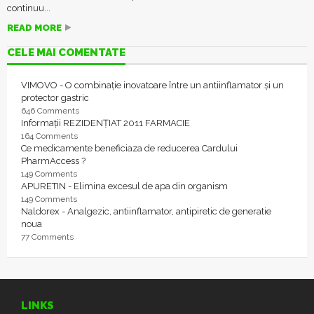
continuu...
READ MORE
CELE MAI COMENTATE
VIMOVO - O combinație inovatoare între un antiinflamator și un
protector gastric
646 Comments
Informații REZIDENȚIAT 2011 FARMACIE
164 Comments
Ce medicamente beneficiaza de reducerea Cardului
PharmAccess ?
149 Comments
APURETIN - Elimina excesul de apa din organism
149 Comments
Naldorex - Analgezic, antiinflamator, antipiretic de generatie
noua
77 Comments
LINKS