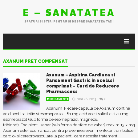
E – SANATATEA
SFATURI SI STIRI PENTRU SI DESPRE SANATATEA TA!!!
AXANUM PRET COMPENSAT
Axanum – Aspirina Cardiaca si
Pansament Gastric in acelasi
comprimat – Card de Reducere
Pharmaccess
mai 28, 2013
0
MEDICAMENTE
Axanum Fiecare capsula de Axanum contine
acid acetilsalicilic si esomeprazol : 81 mg acid acetilsalicilic si 20 mg
esomeprazol (sub forma de esomeprazol magneziu
trihidrat). Excipienti: zahar (sub forma de sfere de zahar) maxim 13,7 mg
Axanum este recomandat pentru prevenirea evenimentelor trombotice
cardio- si cerebrovasculare la pacientii care necesita tratament