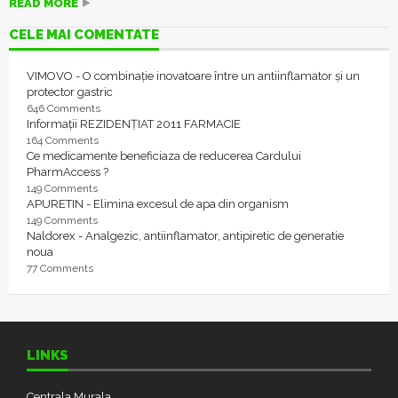
READ MORE
CELE MAI COMENTATE
VIMOVO - O combinație inovatoare între un antiinflamator și un
protector gastric
646 Comments
Informații REZIDENȚIAT 2011 FARMACIE
164 Comments
Ce medicamente beneficiaza de reducerea Cardului
PharmAccess ?
149 Comments
APURETIN - Elimina excesul de apa din organism
149 Comments
Naldorex - Analgezic, antiinflamator, antipiretic de generatie
noua
77 Comments
LINKS
Centrala Murala