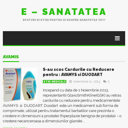
E – SANATATEA
SFATURI SI STIRI PENTRU SI DESPRE SANATATEA TA!!!
AVAMIS
S-au scos Cardurile cu Reducere
pentru : AVAMYS si DUODART
noiembrie 11, 2013
0
STIRI MEDICALE
Incepand cu data de 1 Noiembrie 2013,
reprezentantii GlaxoSmithKline(GSK) au retras
cardurile cu reducere pentru medicamentele
AVAMYS si DUODART. Duodart este un medicament sub forma de
comprimate, utilizat pentru tratamentul barbatilor care prezinta o
crestere in dimensiuni a prostatei (hiperplazie benigna de prostata) – o
crestere necanceroasa a dimensiunilor glandei...