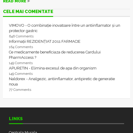
READ MORE
CELE MAI COMENTATE
VIMOVO - O combinație inovatoare între un antiinflamator și un
protector gastric
646 Comments
Informații REZIDENȚIAT 2011 FARMACIE
164 Comments
Ce medicamente beneficiaza de reducerea Cardului
PharmAccess ?
149 Comments
APURETIN - Elimina excesul de apa din organism
149 Comments
Naldorex - Analgezic, antiinflamator, antipiretic de generatie
noua
77 Comments
LINKS
Centrala Murala