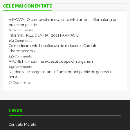
CELE MAI COMENTATE
VIMOVO - O combinație inovatoare între un antiinflamator și un
protector gastric
646 Comments
Informații REZIDENȚIAT 2011 FARMACIE
164 Comments
Ce medicamente beneficiaza de reducerea Cardului
PharmAccess ?
149 Comments
APURETIN - Elimina excesul de apa din organism
149 Comments
Naldorex - Analgezic, antiinflamator, antipiretic de generatie
noua
77 Comments
LINKS
Centrala Murala