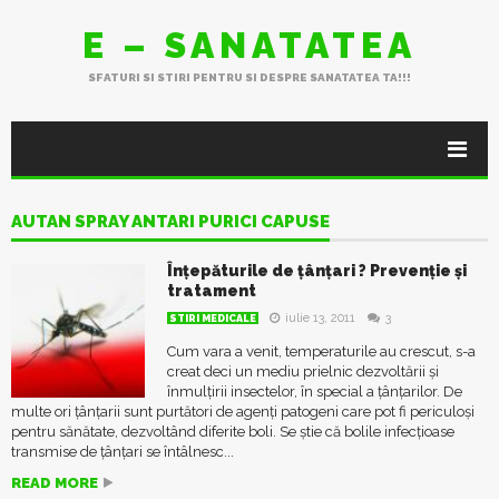
E – SANATATEA
SFATURI SI STIRI PENTRU SI DESPRE SANATATEA TA!!!
AUTAN SPRAY ANTARI PURICI CAPUSE
Înțepăturile de țânțari ? Prevenție și
tratament
iulie 13, 2011
3
STIRI MEDICALE
Cum vara a venit, temperaturile au crescut, s-a
creat deci un mediu prielnic dezvoltării și
înmulțirii insectelor, în special a țânțarilor. De
multe ori țânțarii sunt purtători de agenți patogeni care pot fi periculoși
pentru sănătate, dezvoltând diferite boli. Se știe că bolile infecţioase
transmise de ţânţari se întâlnesc...
READ MORE