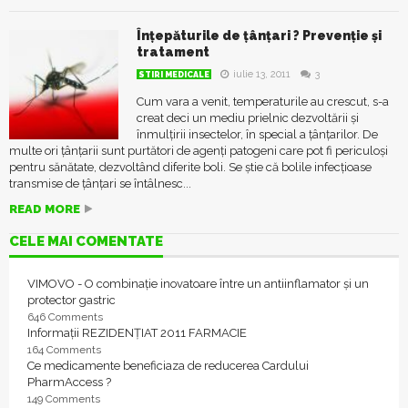
Înțepăturile de țânțari ? Prevenție și
tratament
iulie 13, 2011
3
STIRI MEDICALE
Cum vara a venit, temperaturile au crescut, s-a
creat deci un mediu prielnic dezvoltării și
înmulțirii insectelor, în special a țânțarilor. De
multe ori țânțarii sunt purtători de agenți patogeni care pot fi periculoși
pentru sănătate, dezvoltând diferite boli. Se știe că bolile infecţioase
transmise de ţânţari se întâlnesc...
READ MORE
CELE MAI COMENTATE
VIMOVO - O combinație inovatoare între un antiinflamator și un
protector gastric
646 Comments
Informații REZIDENȚIAT 2011 FARMACIE
164 Comments
Ce medicamente beneficiaza de reducerea Cardului
PharmAccess ?
149 Comments