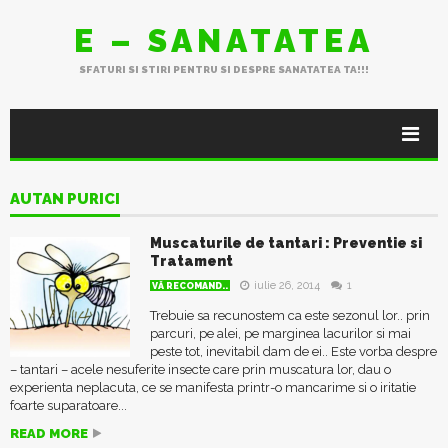
E – SANATATEA
SFATURI SI STIRI PENTRU SI DESPRE SANATATEA TA!!!
AUTAN PURICI
Muscaturile de tantari : Preventie si
Tratament
iulie 26, 2014
1
VĂ RECOMAND..
Trebuie sa recunostem ca este sezonul lor.. prin
parcuri, pe alei, pe marginea lacurilor si mai
peste tot, inevitabil dam de ei.. Este vorba despre
– tantari – acele nesuferite insecte care prin muscatura lor, dau o
experienta neplacuta, ce se manifesta printr-o mancarime si o iritatie
foarte suparatoare...
READ MORE