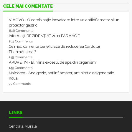
CELE MAI COMENTATE
VIMOVO - O combinație inovatoare între un antiinflamator și un
protector gastric
646 Comments
Informații REZIDENȚIAT 2011 FARMACIE
164 Comments
Ce medicamente beneficiaza de reducerea Cardului
PharmAccess ?
149 Comments
APURETIN - Elimina excesul de apa din organism
149 Comments
Naldorex - Analgezic, antiinflamator, antipiretic de generatie
noua
77 Comments
LINKS
Centrala Murala