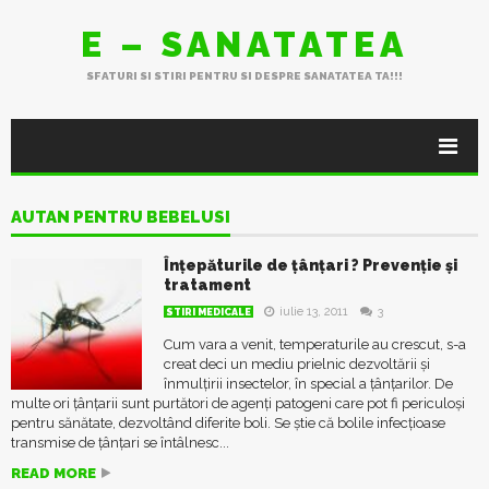
E – SANATATEA
SFATURI SI STIRI PENTRU SI DESPRE SANATATEA TA!!!
AUTAN PENTRU BEBELUSI
Înțepăturile de țânțari ? Prevenție și
tratament
iulie 13, 2011
3
STIRI MEDICALE
Cum vara a venit, temperaturile au crescut, s-a
creat deci un mediu prielnic dezvoltării și
înmulțirii insectelor, în special a țânțarilor. De
multe ori țânțarii sunt purtători de agenți patogeni care pot fi periculoși
pentru sănătate, dezvoltând diferite boli. Se știe că bolile infecţioase
transmise de ţânţari se întâlnesc...
READ MORE