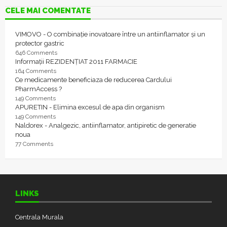
CELE MAI COMENTATE
VIMOVO - O combinație inovatoare între un antiinflamator și un
protector gastric
646 Comments
Informații REZIDENȚIAT 2011 FARMACIE
164 Comments
Ce medicamente beneficiaza de reducerea Cardului
PharmAccess ?
149 Comments
APURETIN - Elimina excesul de apa din organism
149 Comments
Naldorex - Analgezic, antiinflamator, antipiretic de generatie
noua
77 Comments
LINKS
Centrala Murala