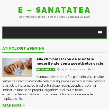
E – SANATATEA
SFATURI SI STIRI PENTRU SI DESPRE SANATATEA TA!!!
ATI FOLOSIT 4 FEMINA
Află cum poți scăpa de efectele
nedorite ale contraceptivelor orale!
septembrie 30, 2011
42
MEDICAMENTE
Contraceptivele orale fac parte din viața multor
femei, ca una din metodele cele mai sigure de a evita o sarcină nedorită
și astfel, la îndrumarea medicului alegem contraceptivul cel mai
indicat, în funcție de propriul organism. Mai multe femei
experimentează însă la administrarea de hormoni unele efecte
neplăcute, fie...
READ MORE