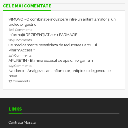
CELE MAI COMENTATE
VIMOVO - O combinație inovatoare între un antiinflamator și un
protector gastric
646 Comments
Informații REZIDENȚIAT 2011 FARMACIE
164 Comments
Ce medicamente beneficiaza de reducerea Cardului
PharmAccess ?
149 Comments
APURETIN - Elimina excesul de apa din organism
149 Comments
Naldorex - Analgezic, antiinflamator, antipiretic de generatie
noua
77 Comments
LINKS
Centrala Murala