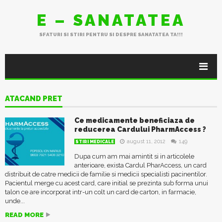
E – SANATATEA
SFATURI SI STIRI PENTRU SI DESPRE SANATATEA TA!!!
ATACAND PRET
Ce medicamente beneficiaza de
reducerea Cardului PharmAccess ?
august 11, 2012
149
STIRI MEDICALE
Dupa cum am mai amintit si in articolele
anterioare, exista Cardul PharAccess, un card
distribuit de catre medicii de familie si medicii specialisti pacinentilor.
Pacientul merge cu acest card, care initial se prezinta sub forma unui
talon ce are incorporat intr-un colt un card de carton, in farmacie,
unde...
READ MORE