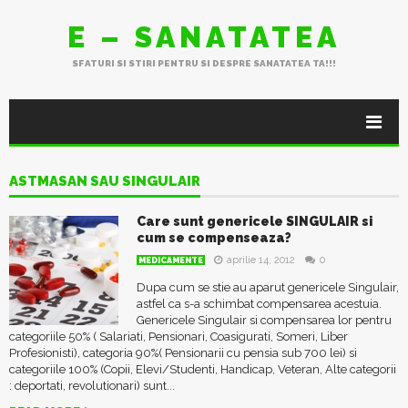
E – SANATATEA
SFATURI SI STIRI PENTRU SI DESPRE SANATATEA TA!!!
ASTMASAN SAU SINGULAIR
Care sunt genericele SINGULAIR si
cum se compenseaza?
aprilie 14, 2012
0
MEDICAMENTE
Dupa cum se stie au aparut genericele Singulair,
astfel ca s-a schimbat compensarea acestuia.
Genericele Singulair si compensarea lor pentru
categoriile 50% ( Salariati, Pensionari, Coasigurati, Someri, Liber
Profesionisti), categoria 90%( Pensionarii cu pensia sub 700 lei) si
categoriile 100% (Copii, Elevi/Studenti, Handicap, Veteran, Alte categorii
: deportati, revolutionari) sunt...