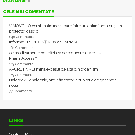
READ MORE
CELE MAI COMENTATE
VIMOVO - O combinație inovatoare între un antiinflamator și un
protector gastric
646 Comments
Informații REZIDENȚIAT 2011 FARMACIE
164 Comments
Ce medicamente beneficiaza de reducerea Cardului
PharmAccess ?
149 Comments
APURETIN - Elimina excesul de apa din organism
149 Comments
Naldorex - Analgezic, antiinflamator, antipiretic de generatie
noua
77 Comments
LINKS
Centrala Murala