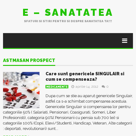
E – SANATATEA
SFATURI SI STIRI PENTRU SI DESPRE SANATATEA TA!!!
ASTMASAN PROSPECT
Care sunt genericele SINGULAIR si
cum se compenseaza?
aprilie 14, 2012
0
MEDICAMENTE
Dupa cum se stie au aparut genericele Singulair,
astfel ca s-a schimbat compensarea acestuia.
Genericele Singulair si compensarea lor pentru
categoriile 50% ( Salariati, Pensionari, Coasigurati, Someri, Liber
Profesionisti), categoria 90%( Pensionarii cu pensia sub 700 lei) si
categoriile 100% (Copii, Elevi/Studenti, Handicap, Veteran, Alte categorii
: deportati, revolutionari) sunt...