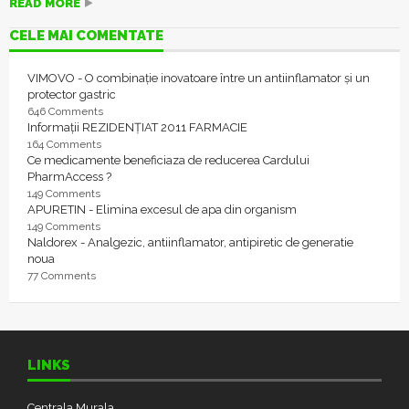
READ MORE
CELE MAI COMENTATE
VIMOVO - O combinație inovatoare între un antiinflamator și un
protector gastric
646 Comments
Informații REZIDENȚIAT 2011 FARMACIE
164 Comments
Ce medicamente beneficiaza de reducerea Cardului
PharmAccess ?
149 Comments
APURETIN - Elimina excesul de apa din organism
149 Comments
Naldorex - Analgezic, antiinflamator, antipiretic de generatie
noua
77 Comments
LINKS
Centrala Murala