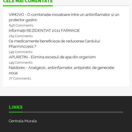
CELE MAI COMENTATE
VIMOVO - O combinație inovatoare între un antiinflamator și un
protector gastric
646 Comments
Informații REZIDENȚIAT 2011 FARMACIE
164 Comments
Ce medicamente beneficiaza de reducerea Cardului
PharmAccess ?
149 Comments
APURETIN - Elimina excesul de apa din organism
149 Comments
Naldorex - Analgezic, antiinflamator, antipiretic de generatie
noua
77 Comments
LINKS
Centrala Murala