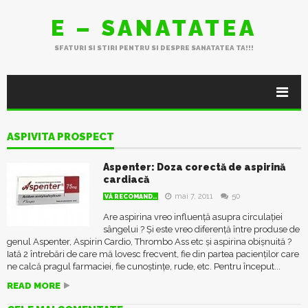
E – SANATATEA
SFATURI SI STIRI PENTRU SI DESPRE SANATATEA TA!!!
ASPIVITA PROSPECT
Aspenter: Doza corectă de aspirină
cardiacă
mai 7, 2011
50
VĂ RECOMAND..
Are aspirina vreo influență asupra circulației
sângelui ? Și este vreo diferență între produse de
genul Aspenter, Aspirin Cardio, Thrombo Ass etc și aspirina obișnuită ?
Iată 2 întrebări de care mă lovesc frecvent, fie din partea pacienților care
ne calcă pragul farmaciei, fie cunoștințe, rude, etc. Pentru început...
READ MORE