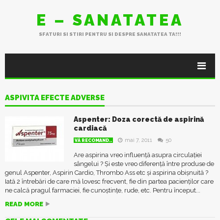
E – SANATATEA
SFATURI SI STIRI PENTRU SI DESPRE SANATATEA TA!!!
ASPIVITA EFECTE ADVERSE
Aspenter: Doza corectă de aspirină
cardiacă
mai 7, 2011
50
VĂ RECOMAND..
Are aspirina vreo influență asupra circulației
sângelui ? Și este vreo diferență între produse de
genul Aspenter, Aspirin Cardio, Thrombo Ass etc și aspirina obișnuită ?
Iată 2 întrebări de care mă lovesc frecvent, fie din partea pacienților care
ne calcă pragul farmaciei, fie cunoștințe, rude, etc. Pentru început...
READ MORE