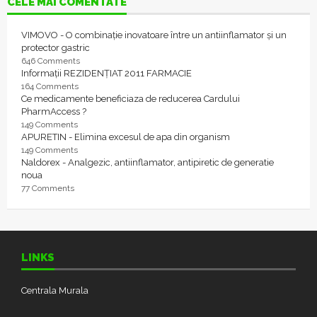
CELE MAI COMENTATE
VIMOVO - O combinație inovatoare între un antiinflamator și un
protector gastric
646 Comments
Informații REZIDENȚIAT 2011 FARMACIE
164 Comments
Ce medicamente beneficiaza de reducerea Cardului
PharmAccess ?
149 Comments
APURETIN - Elimina excesul de apa din organism
149 Comments
Naldorex - Analgezic, antiinflamator, antipiretic de generatie
noua
77 Comments
LINKS
Centrala Murala