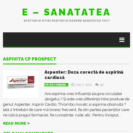
E – SANATATEA
SFATURI SI STIRI PENTRU SI DESPRE SANATATEA TA!!!
ASPIVITA CP PROSPECT
Aspenter: Doza corectă de aspirină
cardiacă
mai 7, 2011
50
VĂ RECOMAND..
Are aspirina vreo influență asupra circulației
sângelui ? Și este vreo diferență între produse de
genul Aspenter, Aspirin Cardio, Thrombo Ass etc și aspirina obișnuită ?
Iată 2 întrebări de care mă lovesc frecvent, fie din partea pacienților care
ne calcă pragul farmaciei, fie cunoștințe, rude, etc. Pentru început...
READ MORE