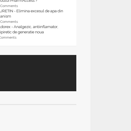
rdului PharmAccess ?
9 Comments
URETIN - Elimina excesul de apa din
ganism
9 Comments
dorex - Analgezic, antiinflamator,
ipiretic de generatie noua
 Comments