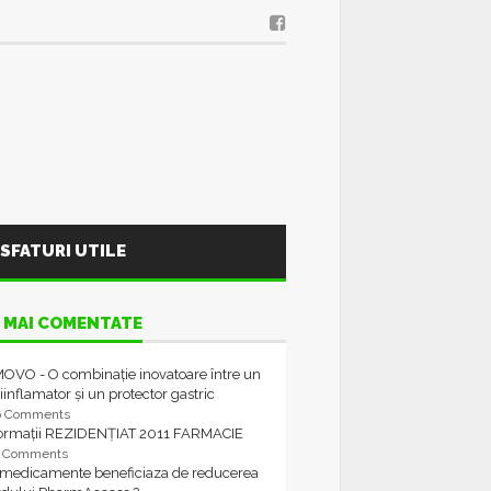
SFATURI UTILE
 MAI COMENTATE
OVO - O combinație inovatoare între un
iinflamator și un protector gastric
6 Comments
formații REZIDENȚIAT 2011 FARMACIE
4 Comments
 medicamente beneficiaza de reducerea