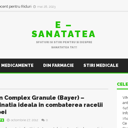
ecent pentru Riduri
mai 28, 2023
E –
SANATATEA
SFATURI SI STIRI PENTRU SI DESPRE
SANATATEA TA!!!
MEDICAMENTE
DIN FARMACIE
STIRI MEDICALE
CELE
in Complex Granule (Bayer) –
VIM
ant
natia ideala in combaterea racelii
64
pei
In
16
octombrie 27, 2012
0
TE
Ce