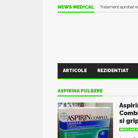
NEWS MEDICAL
Tratament aprobat r
ARTICOLE
REZIDENTIAT
ASPIRINA PULBERE
Aspir
Combi
si gri
MEDICAMEN