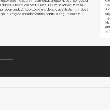
Ca
mplex este indicată in tratamentul simptomatic al congestiei
al durerii şi febrei din cadrul răcelii. Cum se administreaza ?
14
AP
za recomandată: 500-1000 mg de acid acetilsalicilic în doză
or
de 30-60 mg de pseudoefedrină pentru o singură doză (1-2
14
Nal
ant
77