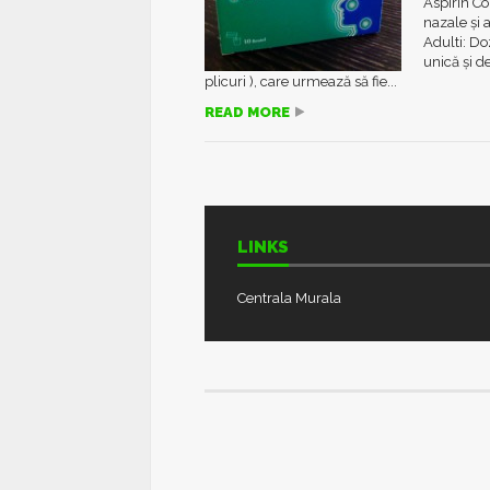
Aspirin Co
nazale şi 
Adulti: Do
unică şi 
plicuri ), care urmează să fie...
READ MORE
LINKS
Centrala Murala