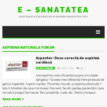
E – SANATATEA
SFATURI SI STIRI PENTRU SI DESPRE SANATATEA TA!!!
ASPIRINA NATURALA FORUM
Aspenter: Doza corectă de aspirină
cardiacă
mai 7, 2011
50
VĂ RECOMAND..
Are aspirina vreo influență asupra circulației
sângelui ? Și este vreo diferență între produse de
genul Aspenter, Aspirin Cardio, Thrombo Ass etc și aspirina obișnuită ?
Iată 2 întrebări de care mă lovesc frecvent, fie din partea pacienților care
ne calcă pragul farmaciei, fie cunoștințe, rude, etc. Pentru început...
READ MORE