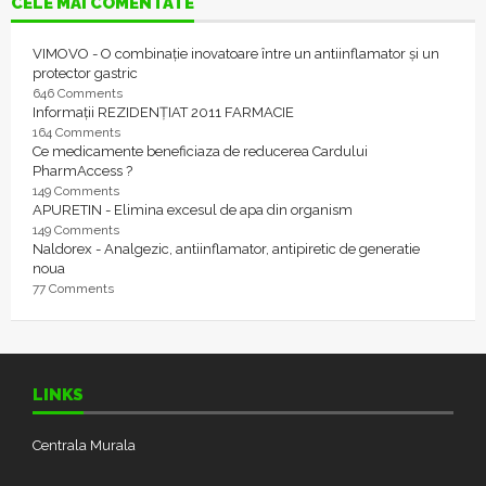
CELE MAI COMENTATE
VIMOVO - O combinație inovatoare între un antiinflamator și un
protector gastric
646 Comments
Informații REZIDENȚIAT 2011 FARMACIE
164 Comments
Ce medicamente beneficiaza de reducerea Cardului
PharmAccess ?
149 Comments
APURETIN - Elimina excesul de apa din organism
149 Comments
Naldorex - Analgezic, antiinflamator, antipiretic de generatie
noua
77 Comments
LINKS
Centrala Murala