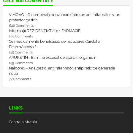
CELE MAI COMENTATE
VIMOVO - O combinație inovatoare între un antiinflamator și un
protector gastric
646 Comments
Informații REZIDENȚIAT 2011 FARMACIE
164 Comments
Ce medicamente beneficiaza de reducerea Cardului
PharmAccess ?
149 Comments
APURETIN - Elimina excesul de apa din organism
149 Comments
Naldorex - Analgezic, antiinflamator, antipiretic de generatie
noua
77 Comments
LINKS
Centrala Murala