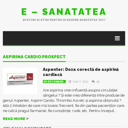
E – SANATATEA
SFATURI SI STIRI PENTRU SI DESPRE SANATATEA TA!!!
ASPIRINA CARDIO PROSPECT
Aspenter: Doza corectă de aspirină
cardiacă
mai 7, 2011
50
VĂ RECOMAND..
Are aspirina vreo influență asupra circulației
sângelui ? Și este vreo diferență între produse de
genul Aspenter, Aspirin Cardio, Thrombo Ass etc și aspirina obișnuită ?
Iată 2 întrebări de care mă lovesc frecvent, fie din partea pacienților care
ne calcă pragul farmaciei, fie cunoștințe, rude, etc. Pentru început...
READ MORE