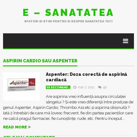
E – SANATATEA
SFATURI SI STIRI PENTRU SI DESPRE SANATATEA TA!!!
ASPIRIN CARDIO SAU ASPENTER
Aspenter: Doza corectă de aspirină
cardiacă
mai 7, 2011
50
VĂ RECOMAND..
Are aspirina vreo influență asupra circulației
sângelui ? Și este vreo diferență între produse de
genul Aspenter, Aspirin Cardio, Thrombo Ass etc și aspirina obișnuită ?
Iată 2 întrebări de care mă lovesc frecvent, fie din partea pacienților care
ne calcă pragul farmaciei, fie cunoștințe, rude, etc. Pentru început...
READ MORE