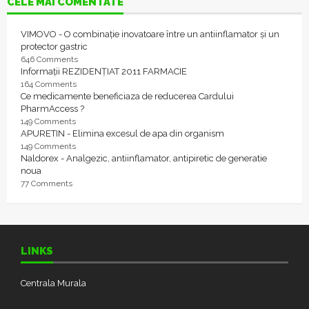
CELE MAI COMENTATE
VIMOVO - O combinație inovatoare între un antiinflamator și un
protector gastric
646 Comments
Informații REZIDENȚIAT 2011 FARMACIE
164 Comments
Ce medicamente beneficiaza de reducerea Cardului
PharmAccess ?
149 Comments
APURETIN - Elimina excesul de apa din organism
149 Comments
Naldorex - Analgezic, antiinflamator, antipiretic de generatie
noua
77 Comments
LINKS
Centrala Murala