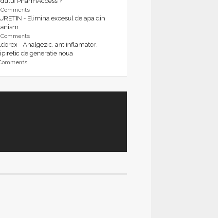
rdului PharmAccess ?
9 Comments
URETIN - Elimina excesul de apa din
ganism
9 Comments
dorex - Analgezic, antiinflamator,
ipiretic de generatie noua
 Comments