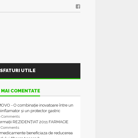
SFATURI UTILE
 MAI COMENTATE
OVO - O combinație inovatoare între un
iinflamator și un protector gastric
6 Comments
formații REZIDENȚIAT 2011 FARMACIE
4 Comments
 medicamente beneficiaza de reducerea