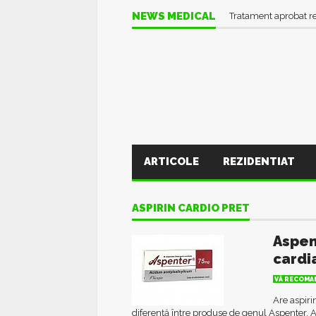
NEWS MEDICAL
Tratament aprobat r
ARTICOLE
REZIDENTIAT
ASPIRIN CARDIO PRET
Aspen
cardi
VĂ RECOMAN
Are aspiri
diferență între produse de genul Aspenter, As