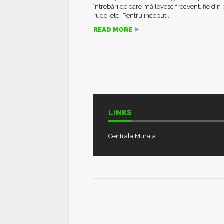
întrebări de care mă lovesc frecvent, fie din 
rude, etc. Pentru început...
READ MORE
LINKS
Centrala Murala