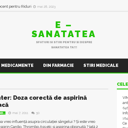
ecent pentru Riduri
mai 28, 2023
E –
SANATATEA
SFATURI SI STIRI PENTRU SI DESPRE
SANATATEA TA!!!
MEDICAMENTE
DIN FARMACIE
STIRI MEDICALE
CELE
ter: Doza corectă de aspirină
VIM
ant
acă
64
In
mai 7, 2011
50
D..
16
na vreo influență asupra circulației sângelui ? Și este vreo
Ce
pirin Cardio, Thrombo Ass etc și aspirina obișnuită ? Iată 2