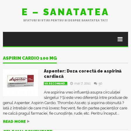
E – SANATATEA
SFATURI SI STIRI PENTRU SI DESPRE SANATATEA TA!!!
ASPIRIN CARDIO 100 MG
Aspenter: Doza corectă de aspirină
cardiacă
mai 7, 2011
50
VĂ RECOMAND..
Are aspirina vreo influență asupra circulației
sângelui ? Și este vreo diferență între produse de
genul Aspenter, Aspirin Cardio, Thrombo Ass etc și aspirina obișnuită ?
Iată 2 întrebări de care mă lovesc frecvent, fie din partea pacienților care
ne calcă pragul farmaciei, fie cunoștințe, rude, etc. Pentru început...
READ MORE