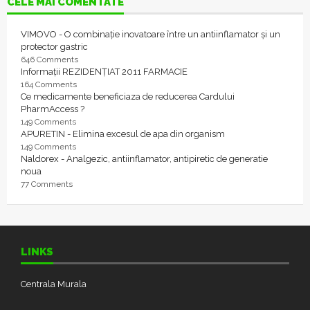
CELE MAI COMENTATE
VIMOVO - O combinație inovatoare între un antiinflamator și un
protector gastric
646 Comments
Informații REZIDENȚIAT 2011 FARMACIE
164 Comments
Ce medicamente beneficiaza de reducerea Cardului
PharmAccess ?
149 Comments
APURETIN - Elimina excesul de apa din organism
149 Comments
Naldorex - Analgezic, antiinflamator, antipiretic de generatie
noua
77 Comments
LINKS
Centrala Murala