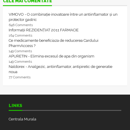
CELE MAI COMENTATE
VIMOVO - O combinație inovatoare între un antiinflamator și un
protector gastric
646 Comments
Informații REZIDENȚIAT 2011 FARMACIE
164 Comments
Ce medicamente beneficiaza de reducerea Cardului
PharmAccess ?
149 Comments
APURETIN - Elimina excesul de apa din organism
149 Comments
Naldorex - Analgezic, antiinflamator, antipiretic de generatie
noua
77 Comments
LINKS
Centrala Murala