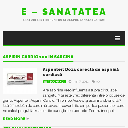
E – SANATATEA
SFATURI SI STIRI PENTRU SI DESPRE SANATATEA TA!!!
ASPIRIN CARDIO 100 IN SARCINA
Aspenter: Doza corectă de aspirină
cardiacă
mai 7, 2011
50
VĂ RECOMAND..
Are aspirina vreo influență asupra circulației
sângelui ? Și este vreo diferență între produse de
genul Aspenter, Aspirin Cardio, Thrombo Ass etc și aspirina obișnuită ?
Iată 2 întrebări de care mă lovesc frecvent, fie din partea pacienților care
ne calcă pragul farmaciei, fie cunoștințe, rude, etc. Pentru început...
READ MORE