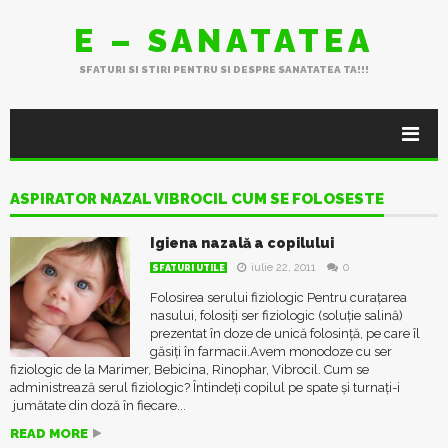
E – SANATATEA
SFATURI SI STIRI PENTRU SI DESPRE SANATATEA TA!!!
ASPIRATOR NAZAL VIBROCIL CUM SE FOLOSESTE
Igiena nazală a copilului
iulie 22, 2011
0
SFATURI UTILE
Folosirea serului fiziologic Pentru curațarea
nasului, folosiți ser fiziologic (soluție salină)
prezentat în doze de unică folosință, pe care îl
găsiți în farmacii.Avem monodoze cu ser
fiziologic de la Marimer, Bebicina, Rinophar, Vibrocil. Cum se
administrează serul fiziologic? Întindeți copilul pe spate și turnați-i
jumătate din doză în fiecare...
READ MORE