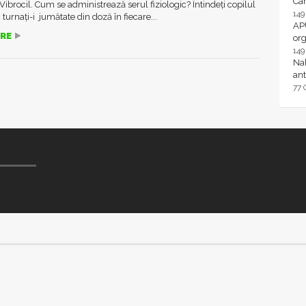
Ca
Vibrocil. Cum se administrează serul fiziologic? Întindeți copilul
14
 turnați-i jumătate din doză în fiecare...
AP
RE
or
14
Nal
ant
77