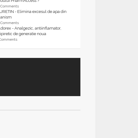
rdului PharmAccess ?
9 Comments
URETIN - Elimina excesul de apa din
ganism
9 Comments
dorex - Analgezic, antiinflamator,
ipiretic de generatie noua
 Comments