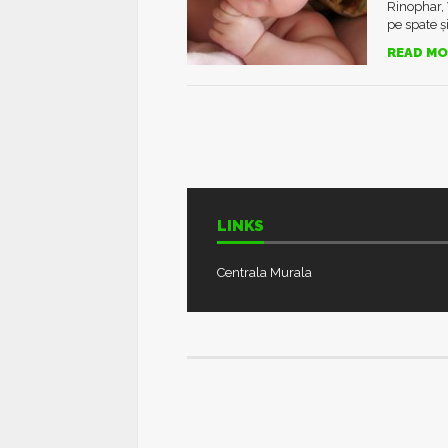
Rinophar, 
pe spate și
READ MO
LINKS
Centrala Murala