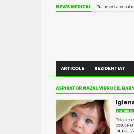
NEWS MEDICAL
Tratament aprobat r
ARTICOLE
REZIDENTIAT
ASPIRATOR NAZAL VIBROCIL BABY
Igiena
SFATURI UT
Folosirea s
(soluție sa
farmacii.A