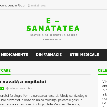
ecent pentru Riduri
mai 28, 2023
E –
SANATATEA
SFATURI SI STIRI PENTRU SI DESPRE
SANATATEA TA!!!
MEDICAMENTE
DIN FARMACIE
STIRI MEDICALE
 CARE
CELE
 nazală a copilului
VIM
ant
iulie 22, 2011
0
ILE
64
In
erului fiziologic Pentru curațarea nasului, folosiți ser fiziologic
16
lină) prezentat în doze de unică folosință, pe care îl găsiți în
Ce
vem monodoze cu ser fiziologic de la Marimer, Bebicina,