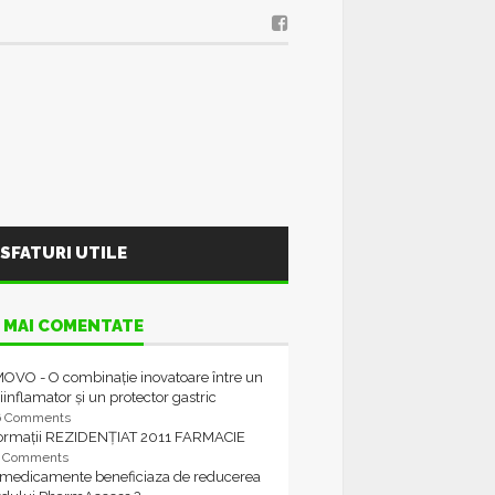
SFATURI UTILE
 MAI COMENTATE
OVO - O combinație inovatoare între un
iinflamator și un protector gastric
6 Comments
formații REZIDENȚIAT 2011 FARMACIE
4 Comments
 medicamente beneficiaza de reducerea