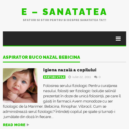
E – SANATATEA
SFATURI SI STIRI PENTRU SI DESPRE SANATATEA TA!!!
ASPIRATOR BUCO NAZAL BEBICINA
Igiena nazală a copilului
iulie 22, 2011
0
SFATURI UTILE
Folosirea serului fiziologic Pentru curațarea
nasului, folosiți ser fiziologic (soluție salină)
prezentat în doze de unică folosință, pe care îl
găsiți în farmacii.Avem monodoze cu ser
fiziologic de la Marimer, Bebicina, Rinophar, Vibrocil. Cum se
administrează serul fiziologic? Întindeți copilul pe spate și turnați-i
jumătate din doză în fiecare...
READ MORE