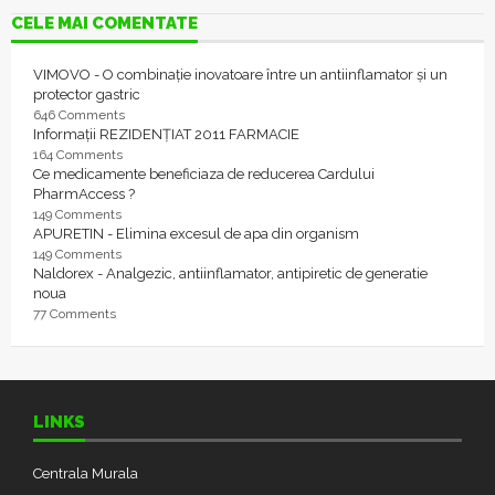
CELE MAI COMENTATE
VIMOVO - O combinație inovatoare între un antiinflamator și un
protector gastric
646 Comments
Informații REZIDENȚIAT 2011 FARMACIE
164 Comments
Ce medicamente beneficiaza de reducerea Cardului
PharmAccess ?
149 Comments
APURETIN - Elimina excesul de apa din organism
149 Comments
Naldorex - Analgezic, antiinflamator, antipiretic de generatie
noua
77 Comments
LINKS
Centrala Murala