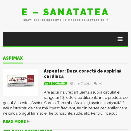
E – SANATATEA
SFATURI SI STIRI PENTRU SI DESPRE SANATATEA TA!!!
ASPIMAX
Aspenter: Doza corectă de aspirină
cardiacă
mai 7, 2011
50
VĂ RECOMAND..
Are aspirina vreo influență asupra circulației
sângelui ? Și este vreo diferență între produse de
genul Aspenter, Aspirin Cardio, Thrombo Ass etc și aspirina obișnuită ?
Iată 2 întrebări de care mă lovesc frecvent, fie din partea pacienților care
ne calcă pragul farmaciei, fie cunoștințe, rude, etc. Pentru început...
READ MORE