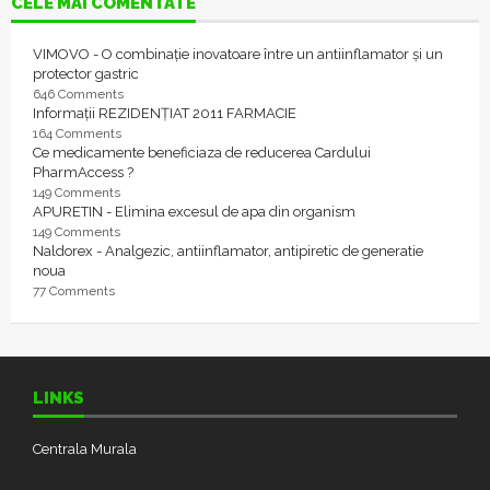
CELE MAI COMENTATE
VIMOVO - O combinație inovatoare între un antiinflamator și un
protector gastric
646 Comments
Informații REZIDENȚIAT 2011 FARMACIE
164 Comments
Ce medicamente beneficiaza de reducerea Cardului
PharmAccess ?
149 Comments
APURETIN - Elimina excesul de apa din organism
149 Comments
Naldorex - Analgezic, antiinflamator, antipiretic de generatie
noua
77 Comments
LINKS
Centrala Murala