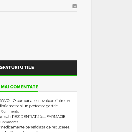
SFATURI UTILE
 MAI COMENTATE
OVO - O combinație inovatoare între un
iinflamator și un protector gastric
6 Comments
formații REZIDENȚIAT 2011 FARMACIE
4 Comments
 medicamente beneficiaza de reducerea