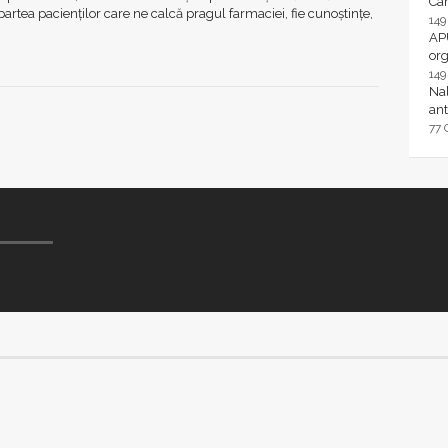
Ca
partea pacienților care ne calcă pragul farmaciei, fie cunoștințe,
14
AP
or
14
Nal
ant
77