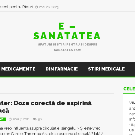
ecent pentru Riduri
mai 28, 2023
E –
SANATATEA
SFATURI SI STIRI PENTRU SI DESPRE
SANATATEA TA!!!
MEDICAMENTE
DIN FARMACIE
STIRI MEDICALE
CELE
ter: Doza corectă de aspirină
VIM
ant
acă
64
In
mai 7, 2011
50
D..
16
na vreo influență asupra circulației sângelui ? Și este vreo
Ce
pirin Cardio, Thrombo Ass etc și aspirina obișnuită ? Iată 2