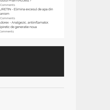
rdului PharmAccess ?
9 Comments
URETIN - Elimina excesul de apa din
ganism
9 Comments
dorex - Analgezic, antiinflamator,
ipiretic de generatie noua
 Comments