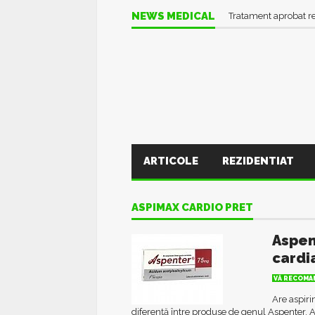
NEWS MEDICAL
Tratament aprobat r
ARTICOLE
REZIDENTIAT
ASPIMAX CARDIO PRET
Aspen
cardi
VĂ RECOMAN
Are aspiri
diferență între produse de genul Aspenter, As