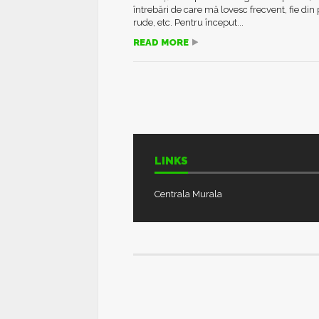
întrebări de care mă lovesc frecvent, fie din 
rude, etc. Pentru început...
READ MORE
LINKS
Centrala Murala