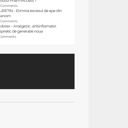
rdului PharmAccess ?
9 Comments
URETIN - Elimina excesul de apa din
ganism
9 Comments
dorex - Analgezic, antiinflamator,
ipiretic de generatie noua
 Comments