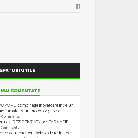
SFATURI UTILE
 MAI COMENTATE
OVO - O combinație inovatoare între un
iinflamator și un protector gastric
6 Comments
formații REZIDENȚIAT 2011 FARMACIE
4 Comments
 medicamente beneficiaza de reducerea