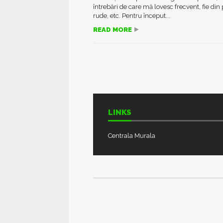
întrebări de care mă lovesc frecvent, fie din 
rude, etc. Pentru început...
READ MORE
LINKS
Centrala Murala