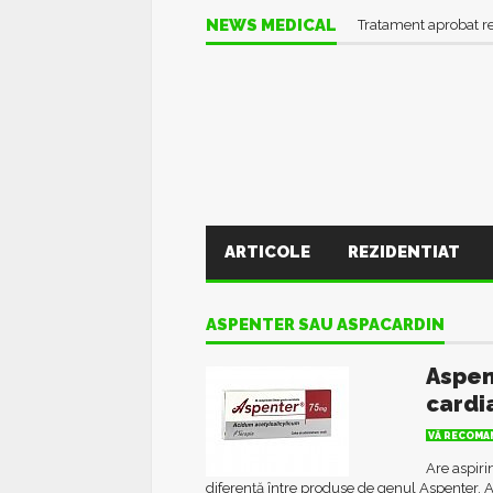
NEWS MEDICAL
Tratament aprobat r
ARTICOLE
REZIDENTIAT
ASPENTER SAU ASPACARDIN
Aspen
cardi
VĂ RECOMAN
Are aspiri
diferență între produse de genul Aspenter, As