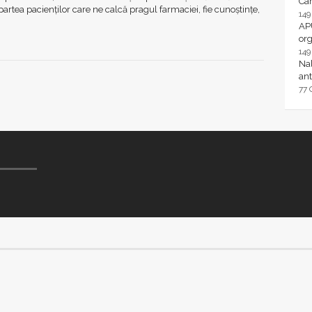
Ca
partea pacienților care ne calcă pragul farmaciei, fie cunoștințe,
14
AP
or
14
Nal
ant
77