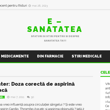
ecent pentru Riduri
mai 28, 2023
E –
SANATATEA
SFATURI SI STIRI PENTRU SI DESPRE
SANATATEA TA!!!
MEDICAMENTE
DIN FARMACIE
STIRI MEDICALE
CELE
ter: Doza corectă de aspirină
VIM
ant
acă
64
In
mai 7, 2011
50
D..
16
na vreo influență asupra circulației sângelui ? Și este vreo
Ce
pirin Cardio, Thrombo Ass etc și aspirina obișnuită ? Iată 2