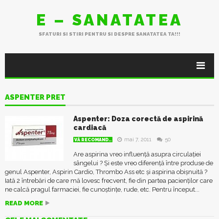
E – SANATATEA
SFATURI SI STIRI PENTRU SI DESPRE SANATATEA TA!!!
ASPENTER PRET
Aspenter: Doza corectă de aspirină
cardiacă
mai 7, 2011
50
VĂ RECOMAND..
Are aspirina vreo influență asupra circulației
sângelui ? Și este vreo diferență între produse de
genul Aspenter, Aspirin Cardio, Thrombo Ass etc și aspirina obișnuită ?
Iată 2 întrebări de care mă lovesc frecvent, fie din partea pacienților care
ne calcă pragul farmaciei, fie cunoștințe, rude, etc. Pentru început...
READ MORE