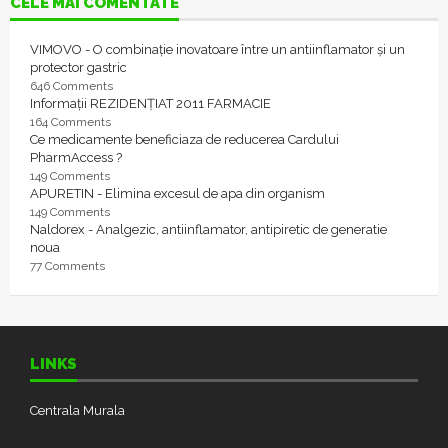
CELE MAI COMENTATE
VIMOVO - O combinație inovatoare între un antiinflamator și un
protector gastric
646 Comments
Informații REZIDENȚIAT 2011 FARMACIE
164 Comments
Ce medicamente beneficiaza de reducerea Cardului
PharmAccess ?
149 Comments
APURETIN - Elimina excesul de apa din organism
149 Comments
Naldorex - Analgezic, antiinflamator, antipiretic de generatie
noua
77 Comments
LINKS
Centrala Murala