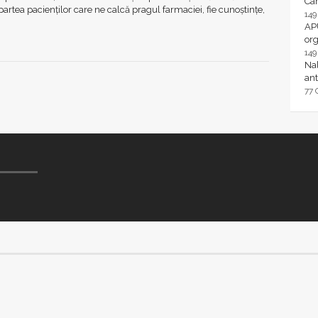
Ca
partea pacienților care ne calcă pragul farmaciei, fie cunoștințe,
14
AP
or
14
Nal
ant
77