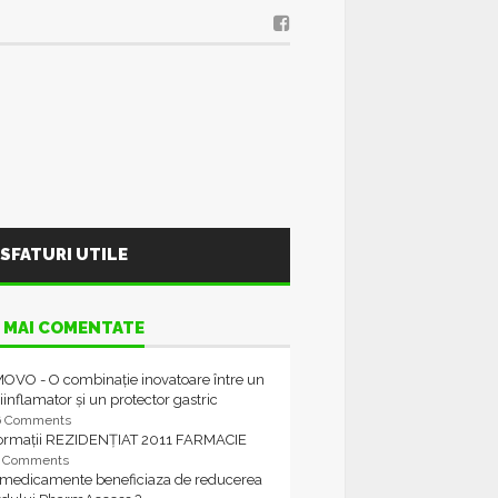
SFATURI UTILE
 MAI COMENTATE
OVO - O combinație inovatoare între un
iinflamator și un protector gastric
6 Comments
formații REZIDENȚIAT 2011 FARMACIE
4 Comments
 medicamente beneficiaza de reducerea