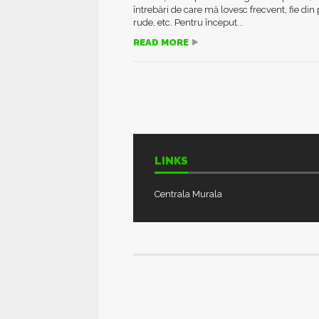
întrebări de care mă lovesc frecvent, fie din 
rude, etc. Pentru început...
READ MORE
LINKS
Centrala Murala