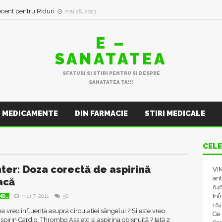
ecent pentru Riduri
mai 28, 2023
E –
SANATATEA
SFATURI SI STIRI PENTRU SI DESPRE
SANATATEA TA!!!
MEDICAMENTE
DIN FARMACIE
STIRI MEDICALE
CELE
ter: Doza corectă de aspirină
VIM
ant
acă
64
In
mai 7, 2011
50
D..
16
na vreo influență asupra circulației sângelui ? Și este vreo
Ce
pirin Cardio, Thrombo Ass etc și aspirina obișnuită ? Iată 2