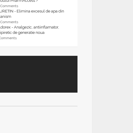
rdului PharmAccess ?
9 Comments
URETIN - Elimina excesul de apa din
ganism
9 Comments
dorex - Analgezic, antiinflamator,
ipiretic de generatie noua
 Comments