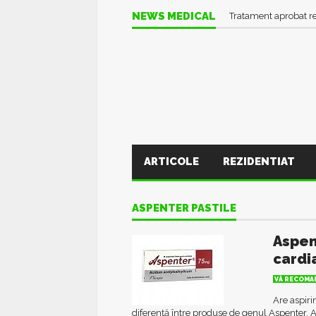
NEWS MEDICAL
Tratament aprobat r
ARTICOLE
REZIDENTIAT
ASPENTER PASTILE
Aspen
cardi
VĂ RECOMAN
Are aspiri
diferență între produse de genul Aspenter, As