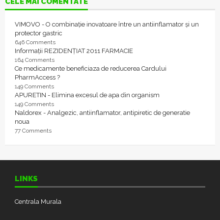
CELE MAI COMENTATE
VIMOVO - O combinație inovatoare între un antiinflamator și un
protector gastric
646 Comments
Informații REZIDENȚIAT 2011 FARMACIE
164 Comments
Ce medicamente beneficiaza de reducerea Cardului
PharmAccess ?
149 Comments
APURETIN - Elimina excesul de apa din organism
149 Comments
Naldorex - Analgezic, antiinflamator, antipiretic de generatie
noua
77 Comments
LINKS
Centrala Murala