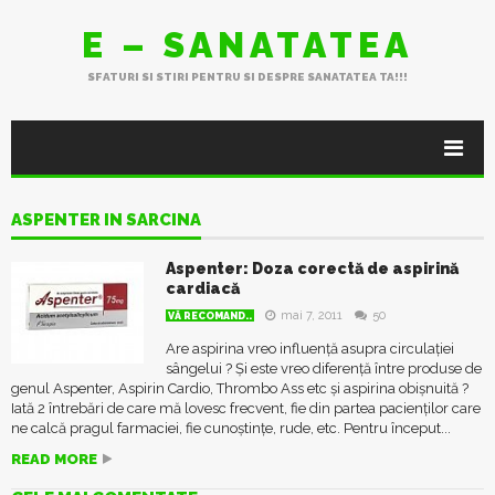
E – SANATATEA
SFATURI SI STIRI PENTRU SI DESPRE SANATATEA TA!!!
ASPENTER IN SARCINA
Aspenter: Doza corectă de aspirină
cardiacă
mai 7, 2011
50
VĂ RECOMAND..
Are aspirina vreo influență asupra circulației
sângelui ? Și este vreo diferență între produse de
genul Aspenter, Aspirin Cardio, Thrombo Ass etc și aspirina obișnuită ?
Iată 2 întrebări de care mă lovesc frecvent, fie din partea pacienților care
ne calcă pragul farmaciei, fie cunoștințe, rude, etc. Pentru început...
READ MORE