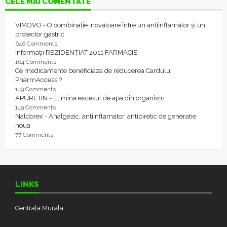
CELE MAI COMENTATE
VIMOVO - O combinație inovatoare între un antiinflamator și un
protector gastric
646 Comments
Informații REZIDENȚIAT 2011 FARMACIE
164 Comments
Ce medicamente beneficiaza de reducerea Cardului
PharmAccess ?
149 Comments
APURETIN - Elimina excesul de apa din organism
149 Comments
Naldorex - Analgezic, antiinflamator, antipiretic de generatie
noua
77 Comments
LINKS
Centrala Murala