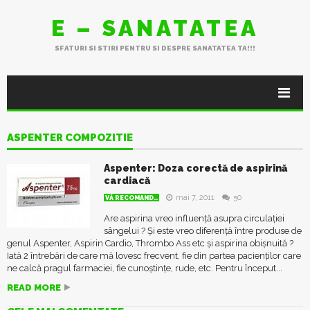
E – SANATATEA
SFATURI SI STIRI PENTRU SI DESPRE SANATATEA TA!!!
ASPENTER COMPOZITIE
Aspenter: Doza corectă de aspirină
cardiacă
mai 7, 2011
50
VĂ RECOMAND..
Are aspirina vreo influență asupra circulației
sângelui ? Și este vreo diferență între produse de
genul Aspenter, Aspirin Cardio, Thrombo Ass etc și aspirina obișnuită ?
Iată 2 întrebări de care mă lovesc frecvent, fie din partea pacienților care
ne calcă pragul farmaciei, fie cunoștințe, rude, etc. Pentru început...
READ MORE