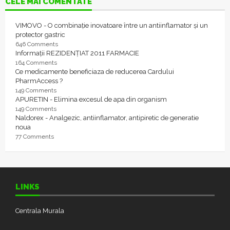
CELE MAI COMENTATE
VIMOVO - O combinație inovatoare între un antiinflamator și un
protector gastric
646 Comments
Informații REZIDENȚIAT 2011 FARMACIE
164 Comments
Ce medicamente beneficiaza de reducerea Cardului
PharmAccess ?
149 Comments
APURETIN - Elimina excesul de apa din organism
149 Comments
Naldorex - Analgezic, antiinflamator, antipiretic de generatie
noua
77 Comments
LINKS
Centrala Murala