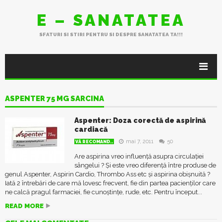
E – SANATATEA
SFATURI SI STIRI PENTRU SI DESPRE SANATATEA TA!!!
ASPENTER 75 MG SARCINA
Aspenter: Doza corectă de aspirină
cardiacă
mai 7, 2011
50
VĂ RECOMAND..
Are aspirina vreo influență asupra circulației
sângelui ? Și este vreo diferență între produse de
genul Aspenter, Aspirin Cardio, Thrombo Ass etc și aspirina obișnuită ?
Iată 2 întrebări de care mă lovesc frecvent, fie din partea pacienților care
ne calcă pragul farmaciei, fie cunoștințe, rude, etc. Pentru început...
READ MORE