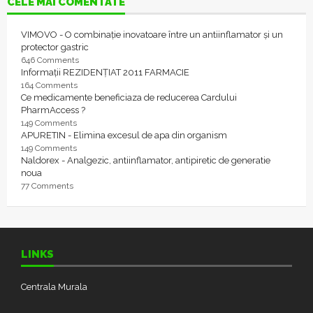
CELE MAI COMENTATE
VIMOVO - O combinație inovatoare între un antiinflamator și un
protector gastric
646 Comments
Informații REZIDENȚIAT 2011 FARMACIE
164 Comments
Ce medicamente beneficiaza de reducerea Cardului
PharmAccess ?
149 Comments
APURETIN - Elimina excesul de apa din organism
149 Comments
Naldorex - Analgezic, antiinflamator, antipiretic de generatie
noua
77 Comments
LINKS
Centrala Murala