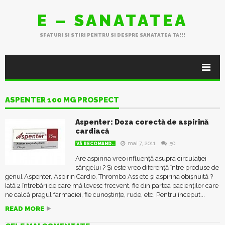
E – SANATATEA
SFATURI SI STIRI PENTRU SI DESPRE SANATATEA TA!!!
ASPENTER 100 MG PROSPECT
Aspenter: Doza corectă de aspirină
cardiacă
mai 7, 2011
50
VĂ RECOMAND..
Are aspirina vreo influență asupra circulației
sângelui ? Și este vreo diferență între produse de
genul Aspenter, Aspirin Cardio, Thrombo Ass etc și aspirina obișnuită ?
Iată 2 întrebări de care mă lovesc frecvent, fie din partea pacienților care
ne calcă pragul farmaciei, fie cunoștințe, rude, etc. Pentru început...
READ MORE