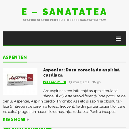
E – SANATATEA
SFATURI SI STIRI PENTRU SI DESPRE SANATATEA TA!!!
ASPENTEN
Aspenter: Doza corectă de aspirină
cardiacă
mai 7, 2011
50
VĂ RECOMAND..
Are aspirina vreo influență asupra circulației
sângelui ? Și este vreo diferență între produse de
genul Aspenter, Aspirin Cardio, Thrombo Ass etc și aspirina obișnuită ?
Iată 2 întrebări de care mă lovesc frecvent, fie din partea pacienților care
ne calcă pragul farmaciei, fie cunoștințe, rude, etc. Pentru început...
READ MORE