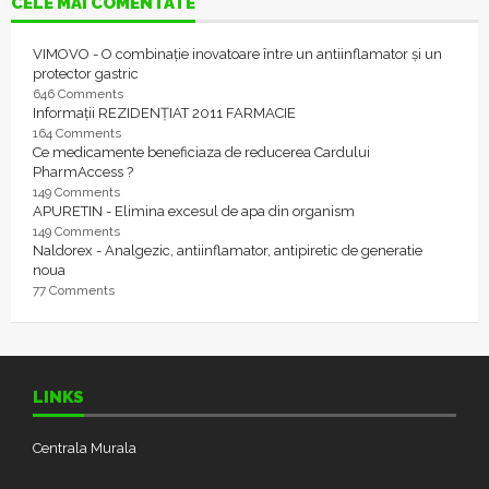
CELE MAI COMENTATE
VIMOVO - O combinație inovatoare între un antiinflamator și un
protector gastric
646 Comments
Informații REZIDENȚIAT 2011 FARMACIE
164 Comments
Ce medicamente beneficiaza de reducerea Cardului
PharmAccess ?
149 Comments
APURETIN - Elimina excesul de apa din organism
149 Comments
Naldorex - Analgezic, antiinflamator, antipiretic de generatie
noua
77 Comments
LINKS
Centrala Murala