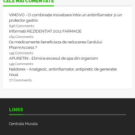
CELE MAI COMENTATE
VIMOVO - O combinație inovatoare între un antiinflamator și un
protector gastric
646 Comments
Informații REZIDENȚIAT 2011 FARMACIE
164 Comments
Ce medicamente beneficiaza de reducerea Cardului
PharmAccess ?
149 Comments
APURETIN - Elimina excesul de apa din organism
149 Comments
Naldorex - Analgezic, antiinflamator, antipiretic de generatie
noua
77 Comments
LINKS
Centrala Murala