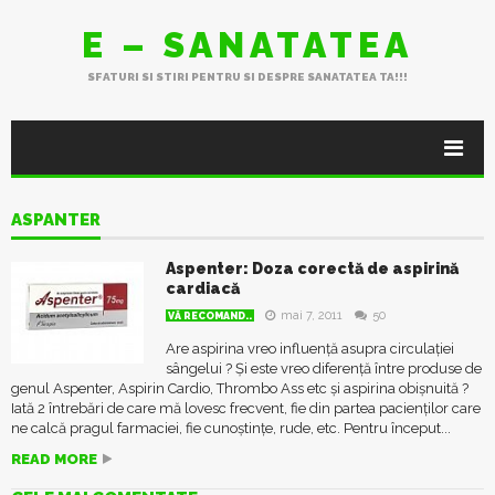
E – SANATATEA
SFATURI SI STIRI PENTRU SI DESPRE SANATATEA TA!!!
ASPANTER
Aspenter: Doza corectă de aspirină
cardiacă
mai 7, 2011
50
VĂ RECOMAND..
Are aspirina vreo influență asupra circulației
sângelui ? Și este vreo diferență între produse de
genul Aspenter, Aspirin Cardio, Thrombo Ass etc și aspirina obișnuită ?
Iată 2 întrebări de care mă lovesc frecvent, fie din partea pacienților care
ne calcă pragul farmaciei, fie cunoștințe, rude, etc. Pentru început...
READ MORE