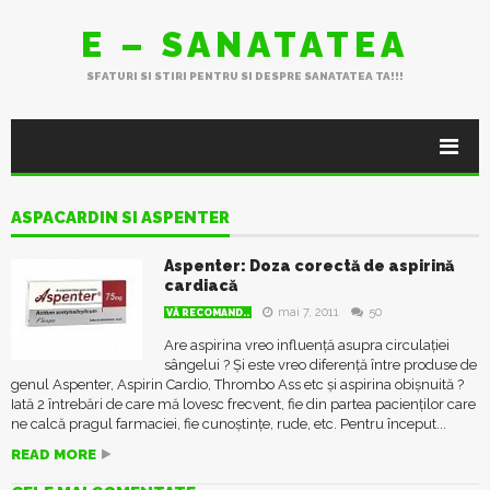
E – SANATATEA
SFATURI SI STIRI PENTRU SI DESPRE SANATATEA TA!!!
ASPACARDIN SI ASPENTER
Aspenter: Doza corectă de aspirină
cardiacă
mai 7, 2011
50
VĂ RECOMAND..
Are aspirina vreo influență asupra circulației
sângelui ? Și este vreo diferență între produse de
genul Aspenter, Aspirin Cardio, Thrombo Ass etc și aspirina obișnuită ?
Iată 2 întrebări de care mă lovesc frecvent, fie din partea pacienților care
ne calcă pragul farmaciei, fie cunoștințe, rude, etc. Pentru început...
READ MORE