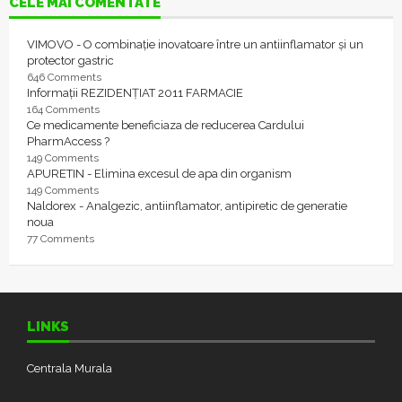
CELE MAI COMENTATE
VIMOVO - O combinație inovatoare între un antiinflamator și un
protector gastric
646 Comments
Informații REZIDENȚIAT 2011 FARMACIE
164 Comments
Ce medicamente beneficiaza de reducerea Cardului
PharmAccess ?
149 Comments
APURETIN - Elimina excesul de apa din organism
149 Comments
Naldorex - Analgezic, antiinflamator, antipiretic de generatie
noua
77 Comments
LINKS
Centrala Murala