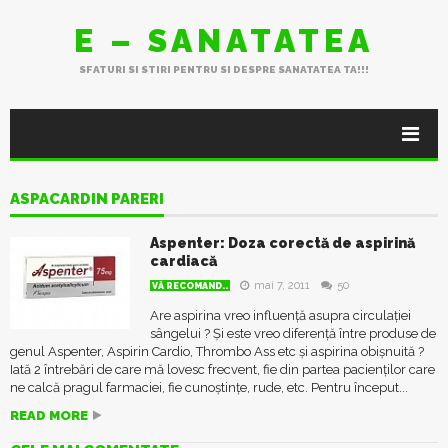
E – SANATATEA
SFATURI SI STIRI PENTRU SI DESPRE SANATATEA TA!!!
ASPACARDIN PARERI
Aspenter: Doza corectă de aspirină
cardiacă
mai 7, 2011
50
VĂ RECOMAND..
Are aspirina vreo influență asupra circulației
sângelui ? Și este vreo diferență între produse de
genul Aspenter, Aspirin Cardio, Thrombo Ass etc și aspirina obișnuită ?
Iată 2 întrebări de care mă lovesc frecvent, fie din partea pacienților care
ne calcă pragul farmaciei, fie cunoștințe, rude, etc. Pentru început...
READ MORE