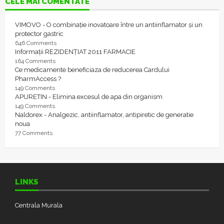
CELE MAI COMENTATE
VIMOVO - O combinație inovatoare între un antiinflamator și un
protector gastric
646 Comments
Informații REZIDENȚIAT 2011 FARMACIE
164 Comments
Ce medicamente beneficiaza de reducerea Cardului
PharmAccess ?
149 Comments
APURETIN - Elimina excesul de apa din organism
149 Comments
Naldorex - Analgezic, antiinflamator, antipiretic de generatie
noua
77 Comments
LINKS
Centrala Murala