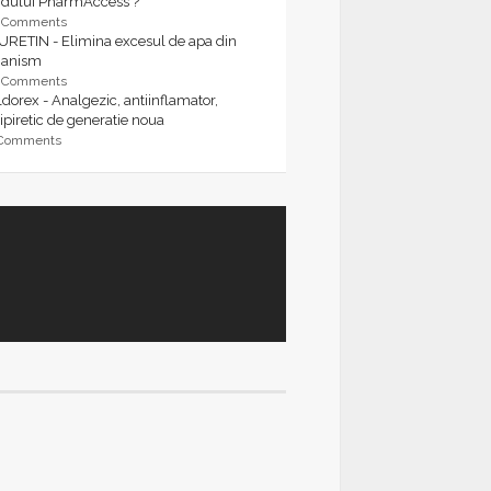
rdului PharmAccess ?
9 Comments
URETIN - Elimina excesul de apa din
ganism
9 Comments
dorex - Analgezic, antiinflamator,
ipiretic de generatie noua
 Comments