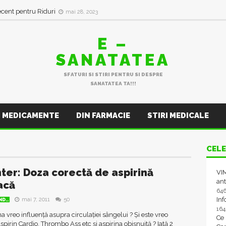
ecent pentru Riduri
mai 28, 2023
E –
SANATATEA
SFATURI SI STIRI PENTRU SI DESPRE
SANATATEA TA!!!
MEDICAMENTE
DIN FARMACIE
STIRI MEDICALE
CELE
ter: Doza corectă de aspirină
VIM
ant
acă
64
In
mai 7, 2011
50
D..
16
na vreo influență asupra circulației sângelui ? Și este vreo
Ce
pirin Cardio, Thrombo Ass etc și aspirina obișnuită ? Iată 2