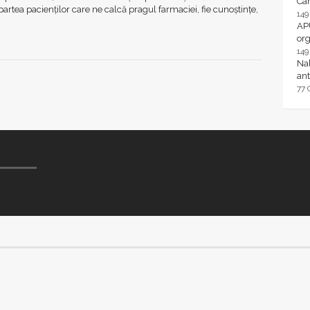
Ca
partea pacienților care ne calcă pragul farmaciei, fie cunoștințe,
14
AP
or
14
Nal
ant
77