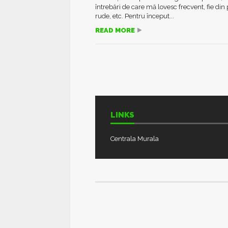
întrebări de care mă lovesc frecvent, fie din 
rude, etc. Pentru început...
READ MORE
LINKS
Centrala Murala