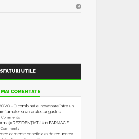
SFATURI UTILE
 MAI COMENTATE
OVO - O combinație inovatoare între un
iinflamator și un protector gastric
6 Comments
formații REZIDENȚIAT 2011 FARMACIE
4 Comments
 medicamente beneficiaza de reducerea