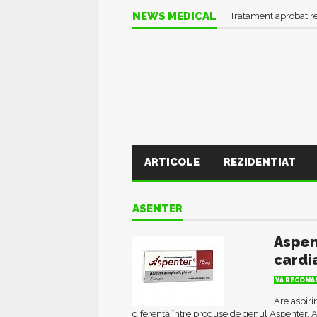
NEWS MEDICAL
Tratament aprobat r
ARTICOLE
REZIDENTIAT
ASENTER
Aspen
cardi
VĂ RECOMAN
Are aspiri
diferență între produse de genul Aspenter, As