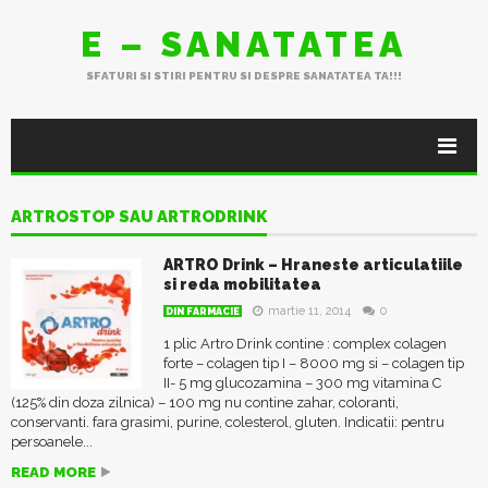
E – SANATATEA
SFATURI SI STIRI PENTRU SI DESPRE SANATATEA TA!!!
ARTROSTOP SAU ARTRODRINK
ARTRO Drink – Hraneste articulatiile
si reda mobilitatea
martie 11, 2014
0
DIN FARMACIE
1 plic Artro Drink contine : complex colagen
forte – colagen tip I – 8000 mg si – colagen tip
II- 5 mg glucozamina – 300 mg vitamina C
(125% din doza zilnica) – 100 mg nu contine zahar, coloranti,
conservanti. fara grasimi, purine, colesterol, gluten. Indicatii: pentru
persoanele...
READ MORE