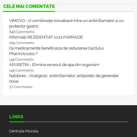
CELE MAI COMENTATE
VIMOVO - O combinație inovatoare între un antiinflamator și un
protector gastric
646 Comments
Informații REZIDENȚIAT 2011 FARMACIE
164 Comments
Ce medicamente beneficiaza de reducerea Cardului
PharmAccess ?
149 Comments
APURETIN - Elimina excesul de apa din organism
149 Comments
Naldorex - Analgezic, antiinflamator, antipiretic de generatie
noua
77 Comments
LINKS
Centrala Murala