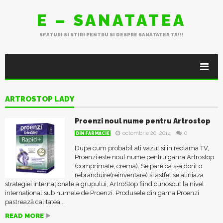
E – SANATATEA
SFATURI SI STIRI PENTRU SI DESPRE SANATATEA TA!!!
ARTROSTOP LADY
Proenzi noul nume pentru Artrostop
octombrie 20, 2014
0
DIN FARMACIE
Dupa cum probabil ati vazut si in reclama TV,
Proenzi este noul nume pentru gama Artrostop
(comprimate, crema). Se pare ca s-a dorit o
rebranduire(reinventare) si astfel se aliniaza
strategiei internaționale a grupului, ArtroStop fiind cunoscut la nivel
internațional sub numele de Proenzi. Produsele din gama Proenzi
pastrează calitatea...
READ MORE