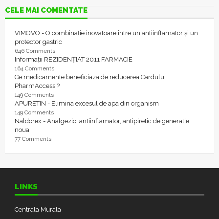
CELE MAI COMENTATE
VIMOVO - O combinație inovatoare între un antiinflamator și un
protector gastric
646 Comments
Informații REZIDENȚIAT 2011 FARMACIE
164 Comments
Ce medicamente beneficiaza de reducerea Cardului
PharmAccess ?
149 Comments
APURETIN - Elimina excesul de apa din organism
149 Comments
Naldorex - Analgezic, antiinflamator, antipiretic de generatie
noua
77 Comments
LINKS
Centrala Murala