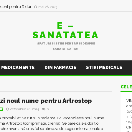
ecent pentru Riduri
mai 28, 2023
E –
SANATATEA
SFATURI SI STIRI PENTRU SI DESPRE
SANATATEA TA!!!
MEDICAMENTE
DIN FARMACIE
STIRI MEDICALE
CELE
zi noul nume pentru Artrostop
VIM
ant
octombrie 20, 2014
0
IE
64
In
robabil ati vazut si in reclama TV, Proenzi este noul nume
16
a Artrostop (comprimate, crema). Se pare ca s-a dorit o
Ce
e(reinventare) si astfel se aliniaza strategiei internaționale a