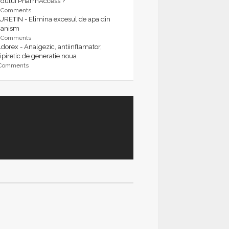
rdului PharmAccess ?
9 Comments
URETIN - Elimina excesul de apa din
ganism
9 Comments
dorex - Analgezic, antiinflamator,
ipiretic de generatie noua
 Comments