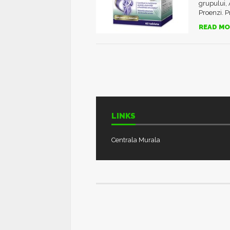
grupului, 
Proenzi. P
READ MO
LINKS
Centrala Murala