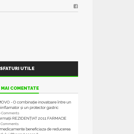
SFATURI UTILE
 MAI COMENTATE
OVO - O combinație inovatoare între un
iinflamator și un protector gastric
6 Comments
formații REZIDENȚIAT 2011 FARMACIE
4 Comments
 medicamente beneficiaza de reducerea