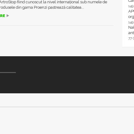
Ca
ArtroStop fiind cunoscut la nivel internațional sub numele de
14
rodusele din gama Proenzi pastrează calitatea...
AP
RE
or
14
Nal
ant
77