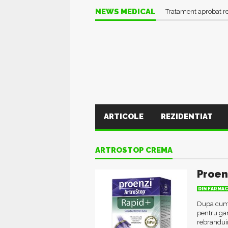
NEWS MEDICAL
Tratament aprobat r
ARTICOLE
REZIDENTIAT
ARTROSTOP CREMA
Proen
DIN FARMAC
Dupa cum p
pentru gam
rebranduir