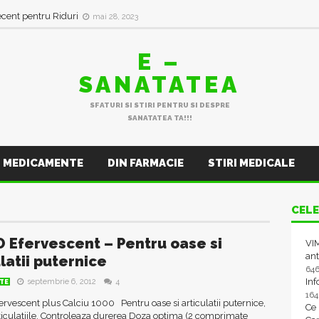
ecent pentru Riduri
mai 28, 2023
E –
SANATATEA
SFATURI SI STIRI PENTRU SI DESPRE
SANATATEA TA!!!
MEDICAMENTE
DIN FARMACIE
STIRI MEDICALE
CELE
 Efervescent – Pentru oase si
VIM
ant
latii puternice
64
In
septembrie 6, 2012
4
TE
16
vescent plus Calciu 1000 Pentru oase si articulatii puternice,
Ce
ticulatiile, Controleaza durerea Doza optima (2 comprimate