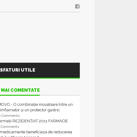
SFATURI UTILE
 MAI COMENTATE
OVO - O combinație inovatoare între un
iinflamator și un protector gastric
6 Comments
formații REZIDENȚIAT 2011 FARMACIE
4 Comments
 medicamente beneficiaza de reducerea