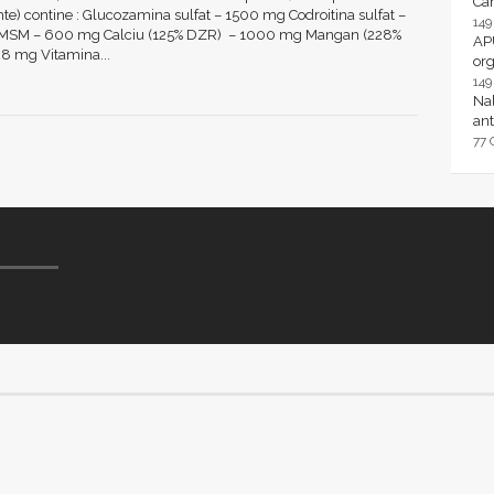
Ca
te) contine : Glucozamina sulfat – 1500 mg Codroitina sulfat –
14
MSM – 600 mg Calciu (125% DZR) – 1000 mg Mangan (228%
AP
28 mg Vitamina...
or
14
Nal
ant
77