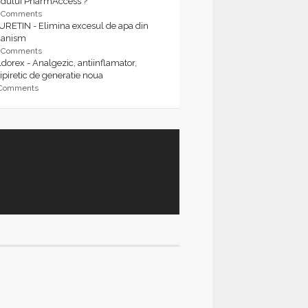
rdului PharmAccess ?
9 Comments
URETIN - Elimina excesul de apa din
ganism
9 Comments
dorex - Analgezic, antiinflamator,
ipiretic de generatie noua
 Comments