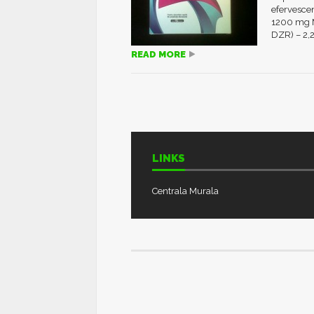
efervescen
1200 mg 
DZR) – 2,
READ MORE
LINKS
Centrala Murala