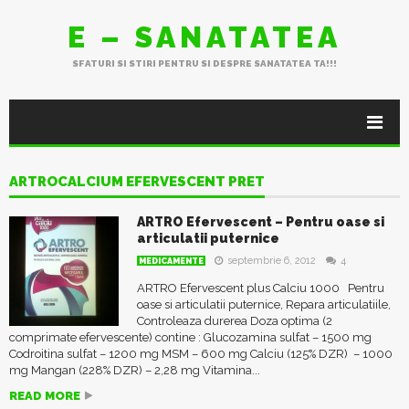
E – SANATATEA
SFATURI SI STIRI PENTRU SI DESPRE SANATATEA TA!!!
ARTROCALCIUM EFERVESCENT PRET
ARTRO Efervescent – Pentru oase si
articulatii puternice
septembrie 6, 2012
4
MEDICAMENTE
ARTRO Efervescent plus Calciu 1000 Pentru
oase si articulatii puternice, Repara articulatiile,
Controleaza durerea Doza optima (2
comprimate efervescente) contine : Glucozamina sulfat – 1500 mg
Codroitina sulfat – 1200 mg MSM – 600 mg Calciu (125% DZR) – 1000
mg Mangan (228% DZR) – 2,28 mg Vitamina...
READ MORE