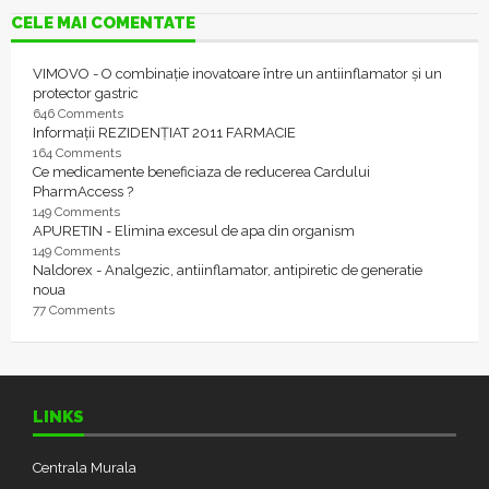
CELE MAI COMENTATE
VIMOVO - O combinație inovatoare între un antiinflamator și un
protector gastric
646 Comments
Informații REZIDENȚIAT 2011 FARMACIE
164 Comments
Ce medicamente beneficiaza de reducerea Cardului
PharmAccess ?
149 Comments
APURETIN - Elimina excesul de apa din organism
149 Comments
Naldorex - Analgezic, antiinflamator, antipiretic de generatie
noua
77 Comments
LINKS
Centrala Murala