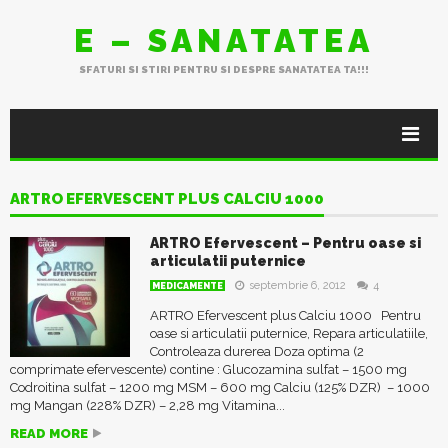
E – SANATATEA
SFATURI SI STIRI PENTRU SI DESPRE SANATATEA TA!!!
ARTRO EFERVESCENT PLUS CALCIU 1000
ARTRO Efervescent – Pentru oase si
articulatii puternice
septembrie 6, 2012
4
MEDICAMENTE
ARTRO Efervescent plus Calciu 1000 Pentru
oase si articulatii puternice, Repara articulatiile,
Controleaza durerea Doza optima (2
comprimate efervescente) contine : Glucozamina sulfat – 1500 mg
Codroitina sulfat – 1200 mg MSM – 600 mg Calciu (125% DZR) – 1000
mg Mangan (228% DZR) – 2,28 mg Vitamina...
READ MORE