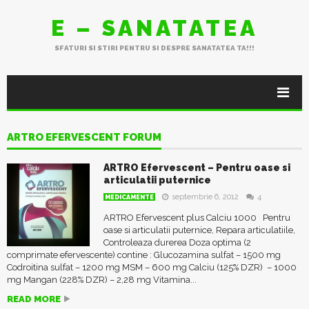
E – SANATATEA
SFATURI SI STIRI PENTRU SI DESPRE SANATATEA TA!!!
ARTRO EFERVESCENT FORUM
ARTRO Efervescent – Pentru oase si
articulatii puternice
septembrie 6, 2012
4
MEDICAMENTE
ARTRO Efervescent plus Calciu 1000 Pentru
oase si articulatii puternice, Repara articulatiile,
Controleaza durerea Doza optima (2
comprimate efervescente) contine : Glucozamina sulfat – 1500 mg
Codroitina sulfat – 1200 mg MSM – 600 mg Calciu (125% DZR) – 1000
mg Mangan (228% DZR) – 2,28 mg Vitamina...
READ MORE