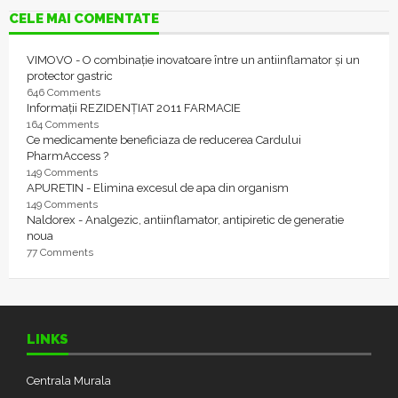
CELE MAI COMENTATE
VIMOVO - O combinație inovatoare între un antiinflamator și un
protector gastric
646 Comments
Informații REZIDENȚIAT 2011 FARMACIE
164 Comments
Ce medicamente beneficiaza de reducerea Cardului
PharmAccess ?
149 Comments
APURETIN - Elimina excesul de apa din organism
149 Comments
Naldorex - Analgezic, antiinflamator, antipiretic de generatie
noua
77 Comments
LINKS
Centrala Murala